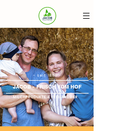
- seit 1868 -
JACOB - FRISCH VOM HOF
MILCHPRODUKTE & FREILANDEIER