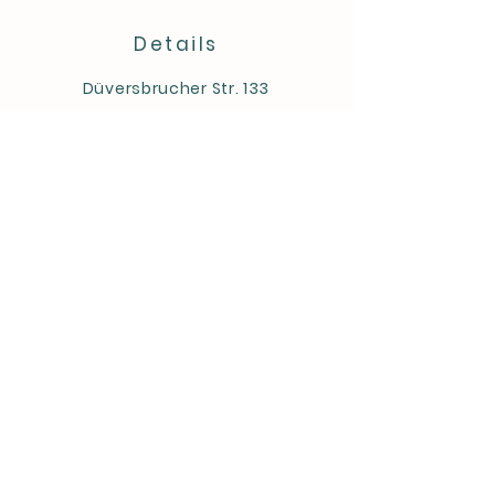
Details
Düversbrucher Str. 133
49448 Hüde
+49 (0) 5447 217
hofkaeserei-jacob@gmx.de
Richtlinien
Datenschutz
Impressum
Instagram